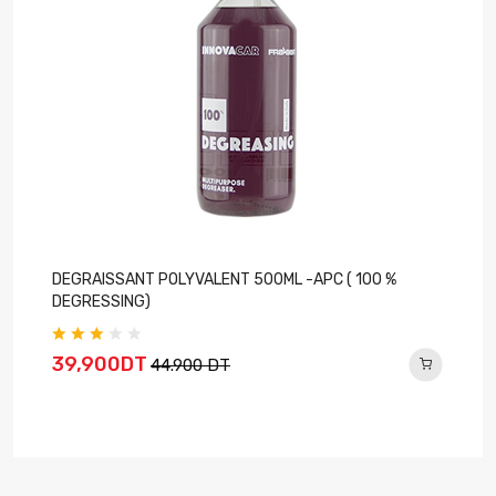
DEGRAISSANT POLYVALENT 500ML -APC ( 100 %
DEGRESSING)
39,900DT
44.900 DT
E