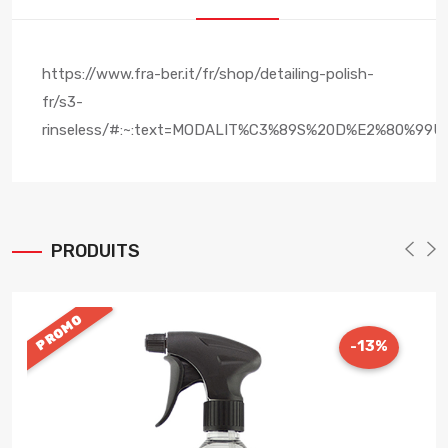
https://www.fra-ber.it/fr/shop/detailing-polish-
fr/s3-
rinseless/#:~:text=MODALIT%C3%89S%20D%E2%80%99UTI
PRODUITS
PROMO
-13%