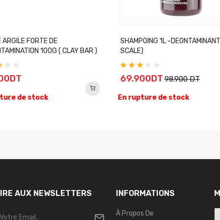
 ARGILE FORTE DE
SHAMPOING 1L -DEONTAMINANT
TAMINATION 100G ( CLAY BAR )
SCALE)
900DT
69.900DT
98.900 DT
ture de stock
En rupture de stock
RIRE AUX NEWSLETTERS
INFORMATIONS
M
À Propos De