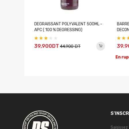
ymère Leaf
DEGRAISSANT POLYVALENT 500ML -
BARRE
APC ( 100 % DEGRESSING)
DECON
39,900DT
39.
44.900 DT
En rup
S'INSC