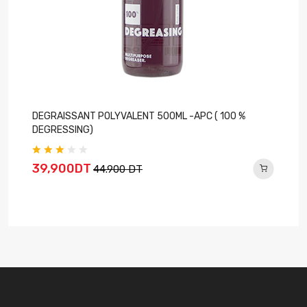
DEGRAISSANT POLYVALENT 500ML -APC ( 100 %
DEGRESSING)
39,900DT
44.900 DT
E