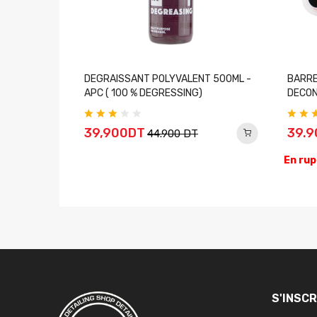
ymère Leaf
DEGRAISSANT POLYVALENT 500ML -
BARRE
APC ( 100 % DEGRESSING)
DECON
39,900DT
39.
44.900 DT
En rup
S'INSC