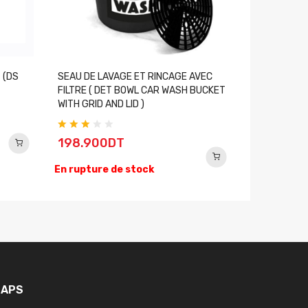
 (DS
SEAU DE LAVAGE ET RINCAGE AVEC
PINCEAU DU
FILTRE ( DET BOWL CAR WASH BUCKET
BRUSH )
WITH GRID AND LID )
44.900
198.900DT
En rupture
En rupture de stock
APS