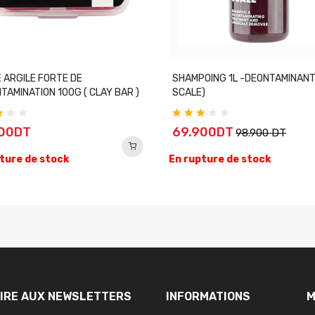
 ARGILE FORTE DE
SHAMPOING 1L -DEONTAMINANT
TAMINATION 100G ( CLAY BAR )
SCALE)
900DT
69.900DT
98.900 DT
ture de stock
En rupture de stock
RIRE AUX NEWSLETTERS
INFORMATIONS
M