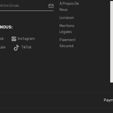
À Propos De
Nous
Livraison
Mentions
 NOUS:
Légales
ok
Instagram
Paiement
Sécurisé
ube
TikTok
Paym